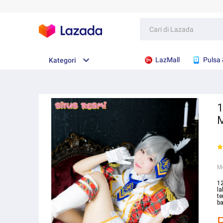
LazMall
Pulsa 
Kategori
1
M
M
1
la
te
b