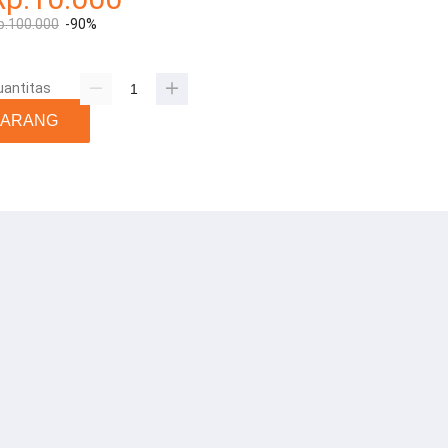
p.100.000
-90%
uantitas
KARANG