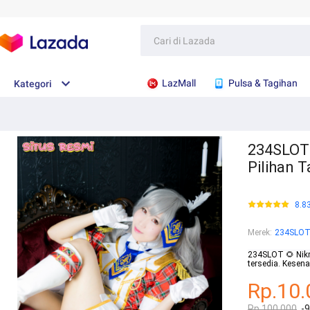
LazMall
Pulsa & Tagihan
Kategori
234SLOT 
Pilihan 
8.8
Merek
:
234SLO
234SLOT 🌻 Nikm
tersedia. Kesena
Rp.10.
Rp.100.000
-