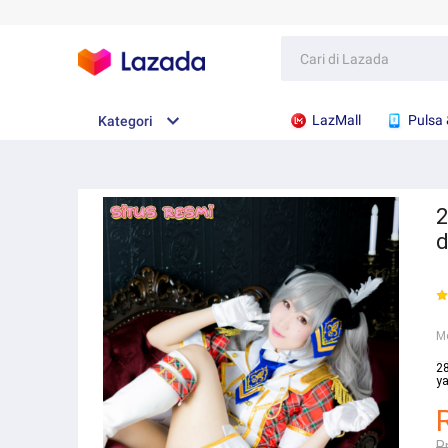
LazMall
Pulsa 
Kategori
2
d
M
28
y
R