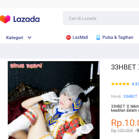
LazMall
Pulsa & Tagihan
Kategori
33HBET ♊
8.8
Merek
:
33HBET
33HBET ♊ Nikma
keadilan dalam s
Rp.10.
Rp.100.000
-