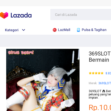
LazMall
Pulsa & Tagihan
Kategori
369SLOT 
Bermain
8.8
Merek
:
369SLO
369SLOT 👸 Ber
peluang yang te
impian.
Rp.10.