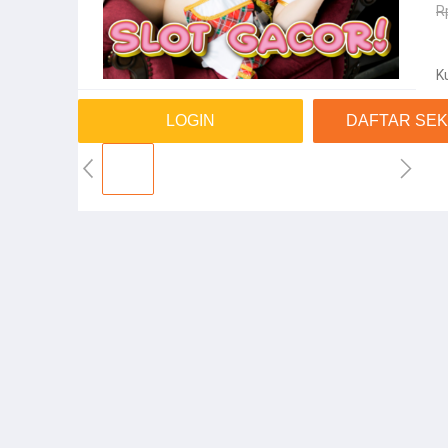
R
K
LOGIN
DAFTAR SE