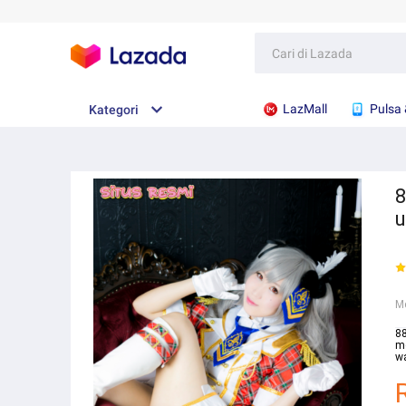
LazMall
Pulsa 
Kategori
8
u
M
8
me
wa