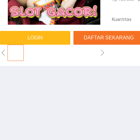
Kuantitas
LOGIN
DAFTAR SEKARANG