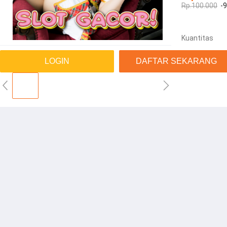
Rp.100.000
-
Kuantitas
LOGIN
DAFTAR SEKARANG