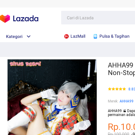
LazMall
Pulsa & Tagihan
Kategori
AHHA99 
Non-Sto
8.8
Merek
:
AHHA99
AHHA99 🚡 Dapat
permainan adal
Rp.10.
Rp.100.000
-