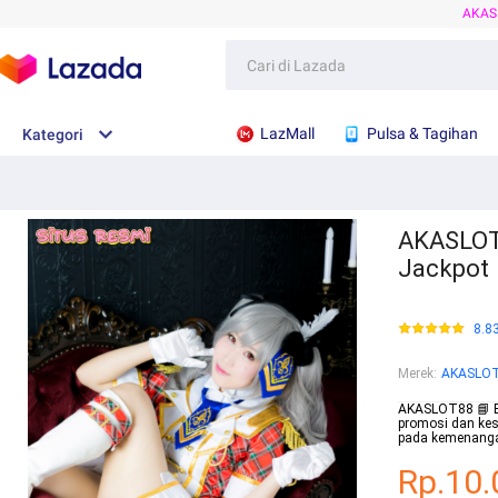
AKAS
LazMall
Pulsa & Tagihan
Kategori
AKASLOT8
Jackpot
8.8
Merek
:
AKASLO
AKASLOT88 📘 Be
promosi dan kes
pada kemenanga
Rp.10.