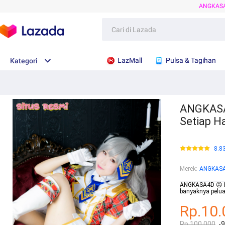
ANGKAS
LazMall
Pulsa & Tagihan
Kategori
ANGKASA
Setiap Ha
8.8
Merek
:
ANGKAS
ANGKASA4D 😠 B
banyaknya pelua
Rp.10.
Rp.100.000
-