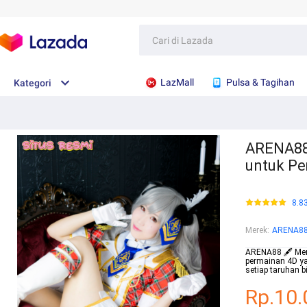
LazMall
Pulsa & Tagihan
Kategori
ARENA88 
untuk P
8.8
Merek
:
ARENA8
ARENA88 🖋 Men
permainan 4D ya
setiap taruhan 
Rp.10.