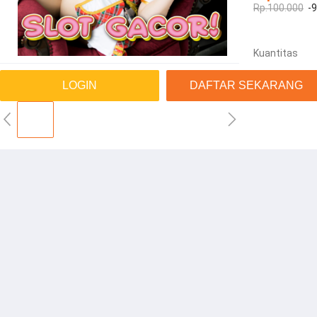
Rp.100.000
-
Kuantitas
LOGIN
DAFTAR SEKARANG