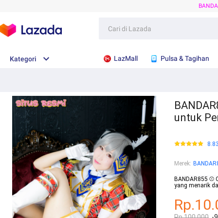
BANDA
LazMall
Pulsa & Tagihan
Kategori
BANDAR8
untuk Pe
8.8
Merek
:
BANDAR
BANDAR855 ⚾ Co
yang menarik d
Rp.10.
Rp.100.000
-