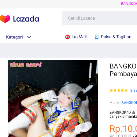
BANGKO
LazMall
Pulsa & Tagihan
Kategori
BANGKOK
Pembaya
8.8
Merek
:
BANGKO
BANGKOK4D 🎍 Te
banyak dimainka
Rp.10.
Rp.100.000
-