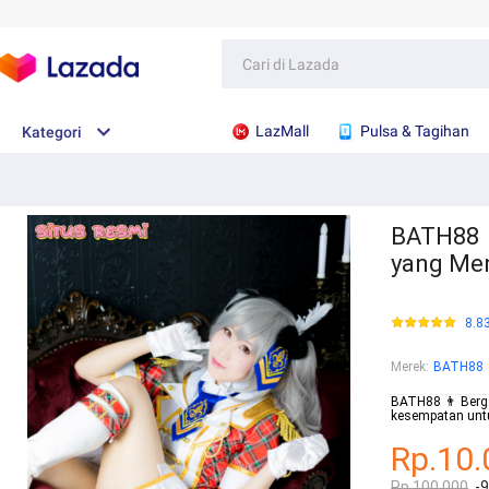
LazMall
Pulsa & Tagihan
Kategori
BATH88 
yang Me
8.8
Merek
:
BATH88
BATH88 👨 Berga
kesempatan unt
Rp.10.
Rp.100.000
-