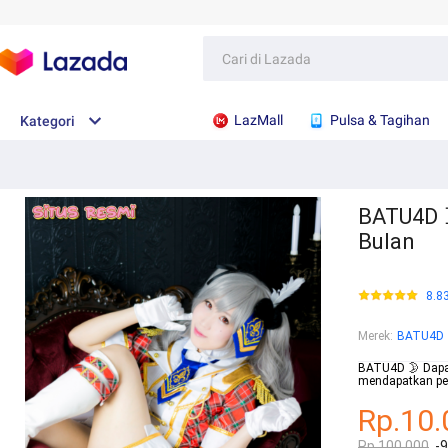
LazMall
Pulsa & Tagihan
Kategori
BATU4D 
Bulan
8.8
Merek
:
BATU4D
BATU4D 🌛 Dapat
mendapatkan pe
Rp.10.
Rp.100.000
-