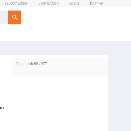
BEJO77 LOGIN
LINK GACOR
LOGIN
DAFTAR
Dijual oleh BEJO77
aih