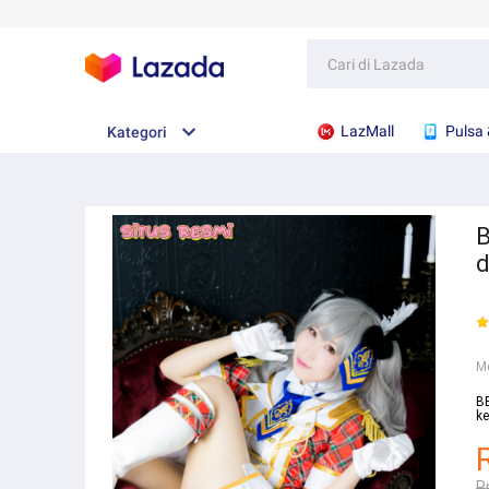
LazMall
Pulsa 
Kategori
B
M
BE
ke
R