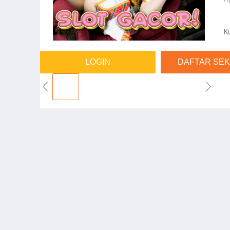
K
LOGIN
DAFTAR SE