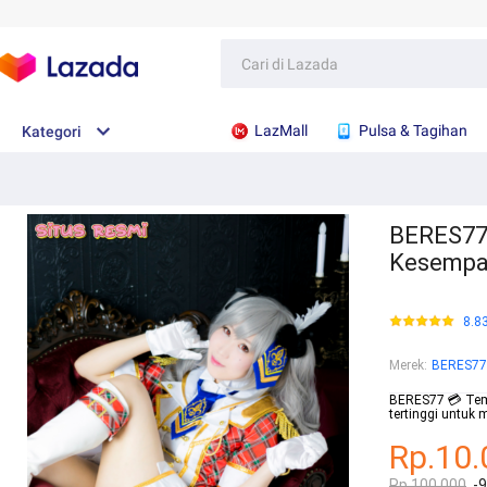
LazMall
Pulsa & Tagihan
Kategori
BERES77 
Kesempa
8.8
Merek
:
BERES77
BERES77 💳 Tem
tertinggi untuk
Rp.10.
Rp.100.000
-