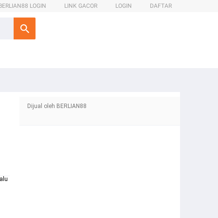
BERLIAN88 LOGIN
LINK GACOR
LOGIN
DAFTAR
Dijual oleh BERLIAN88
alu