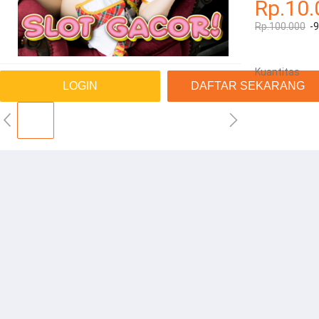
Rp.10.
Rp.100.000
-
Kuantitas
LOGIN
DAFTAR SEKARANG