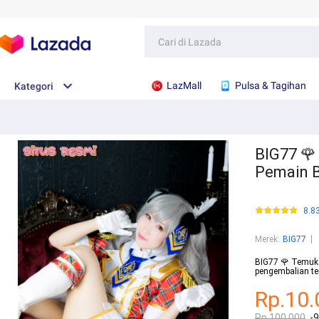
LazMall
Pulsa & Tagihan
Kategori
BIG77 🌹
Pemain 
8.8
Merek
:
BIG77
BIG77 🌹 Temukan
pengembalian te
Rp.10.
Rp.100.000
-