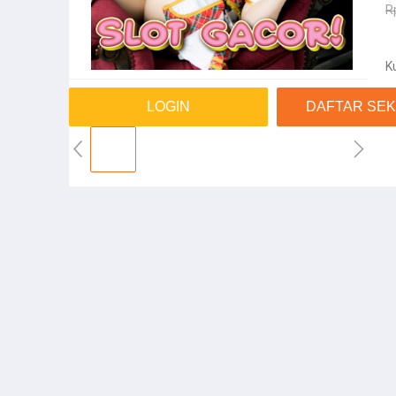
R
K
LOGIN
DAFTAR SE