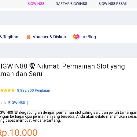
BIGWIN88
DAFTAR BIGWIN88
BIGWIN88 RESMI
& Tagihan
Voucher & Diskon
LazBlog
IGWIN88 🧕 Nikmati Permainan Slot yang
man dan Seru
8.832.900 Penilaian
erek
:
BIGWIN88
GWIN88 🧕 Bergabunglah dengan permainan slot paling seru dan penuh tantangan
ngan berbagai opsi permainan yang tersedia, Anda akan selalu menemukan sesu
ang dapat membuat Anda tertantang.
Rp.10.000