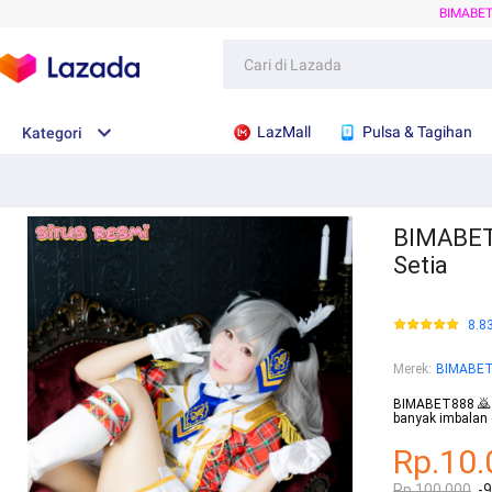
BIMABE
LazMall
Pulsa & Tagihan
Kategori
BIMABET
Setia
8.8
Merek
:
BIMABE
BIMABET888 🙇 
banyak imbalan 
Rp.10.
Rp.100.000
-