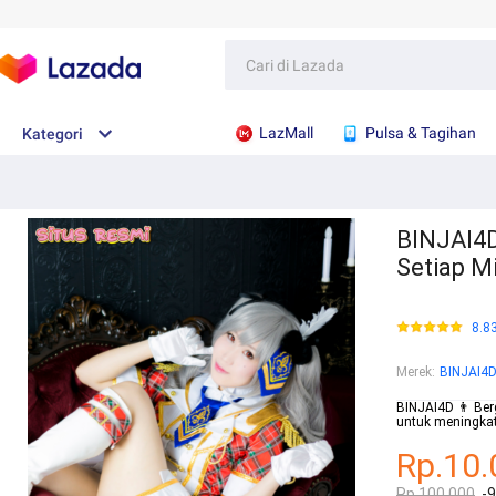
LazMall
Pulsa & Tagihan
Kategori
BINJAI4D
Setiap M
8.8
Merek
:
BINJAI4
BINJAI4D 👨 Ber
untuk meningka
Rp.10.
Rp.100.000
-