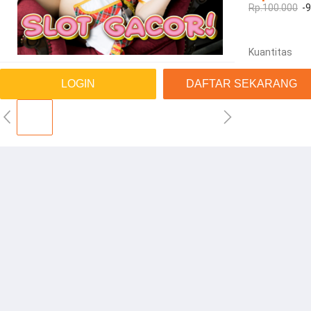
Rp.100.000
-
Kuantitas
LOGIN
DAFTAR SEKARANG