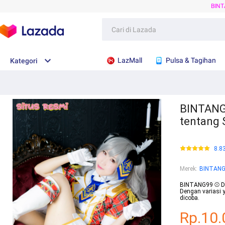
BIN
LazMall
Pulsa & Tagihan
Kategori
BINTANG9
tentang 
8.8
Merek
:
BINTAN
BINTANG99 ⚾ Dap
Dengan variasi 
dicoba.
Rp.10.