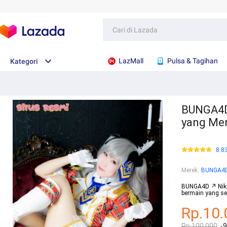
LazMall
Pulsa & Tagihan
Kategori
BUNGA4D
yang Me
8.8
Merek
:
BUNGA4
BUNGA4D ↗ Nikm
bermain yang se
Rp.10.
Rp.100.000
-