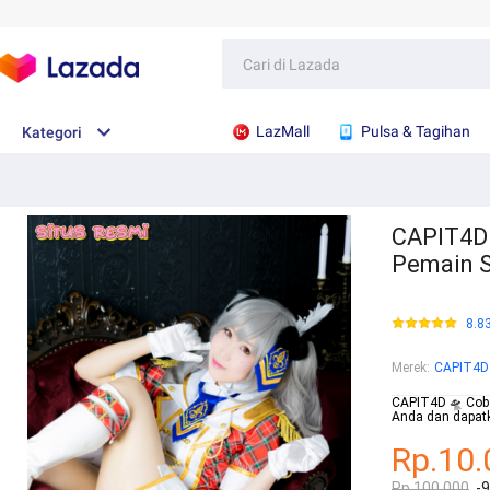
LazMall
Pulsa & Tagihan
Kategori
CAPIT4D 
Pemain S
8.8
Merek
:
CAPIT4D
CAPIT4D 🛸 Coba
Anda dan dapatk
Rp.10.
Rp.100.000
-