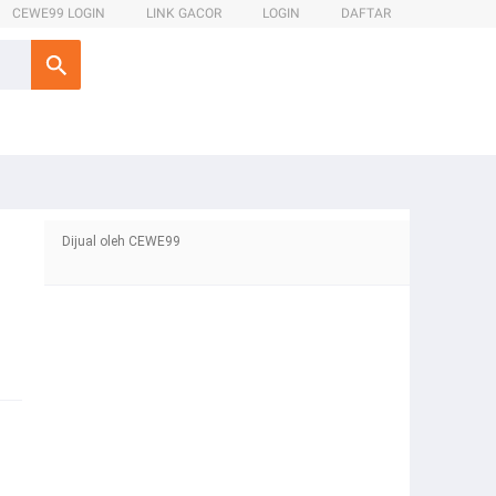
CEWE99 LOGIN
LINK GACOR
LOGIN
DAFTAR
Dijual oleh CEWE99