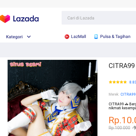
LazMall
Pulsa & Tagihan
Kategori
CITRA99 
8.8
Merek
:
CITRA99
CITRA99 🚓 Ber
nikmati kesemp
Rp.10.
Rp.100.000
-