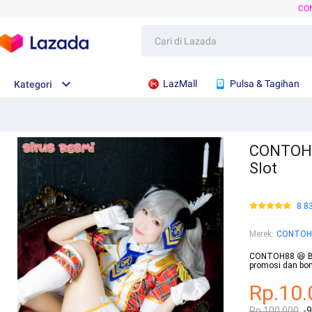
CO
LazMall
Pulsa & Tagihan
Kategori
CONTOH8
Slot
8.8
Merek
:
CONTOH
CONTOH88 😆 Be
promosi dan bo
Rp.10.
Rp.100.000
-