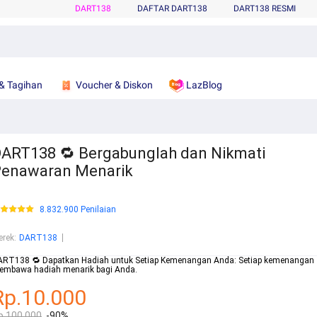
DART138
DAFTAR DART138
DART138 RESMI
& Tagihan
Voucher & Diskon
LazBlog
ART138 🔁 Bergabunglah dan Nikmati
enawaran Menarik
8.832.900 Penilaian
erek
:
DART138
ART138 🔁 Dapatkan Hadiah untuk Setiap Kemenangan Anda: Setiap kemenangan
embawa hadiah menarik bagi Anda.
Rp.10.000
p.100.000
-90%