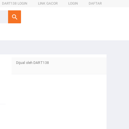
DART138 LOGIN
LINK GACOR
LOGIN
DAFTAR
Dijual oleh DART138