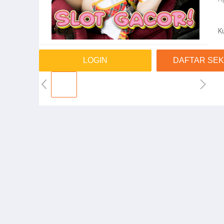
K
LOGIN
DAFTAR SE