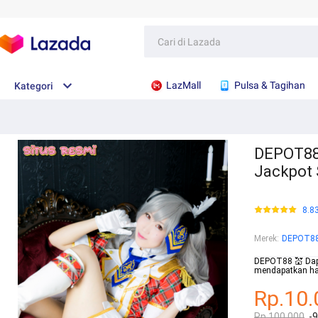
LazMall
Pulsa & Tagihan
Kategori
DEPOT88
Jackpot 
8.8
Merek
:
DEPOT8
DEPOT88 💒 Dapa
mendapatkan ha
Rp.10.
Rp.100.000
-