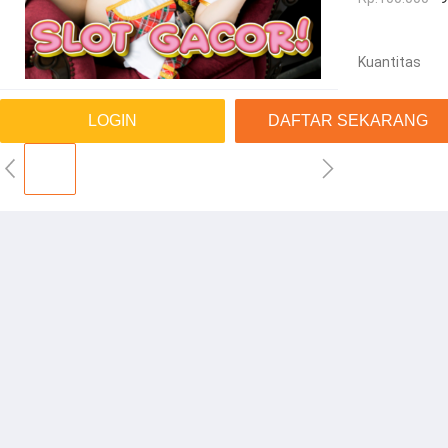
Kuantitas
LOGIN
DAFTAR SEKARANG