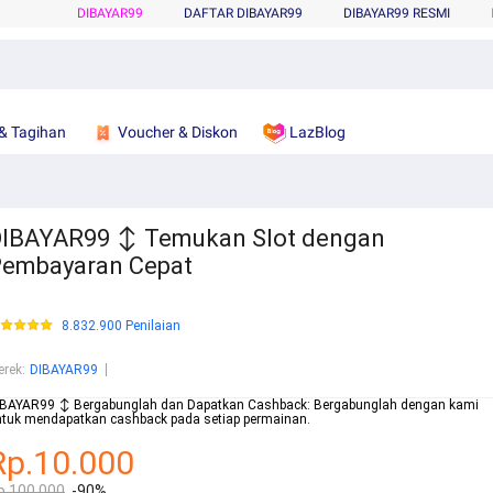
DIBAYAR99
DAFTAR DIBAYAR99
DIBAYAR99 RESMI
& Tagihan
Voucher & Diskon
LazBlog
IBAYAR99 ↕ Temukan Slot dengan
embayaran Cepat
8.832.900 Penilaian
erek
:
DIBAYAR99
IBAYAR99 ↕ Bergabunglah dan Dapatkan Cashback: Bergabunglah dengan kami
ntuk mendapatkan cashback pada setiap permainan.
Rp.10.000
p.100.000
-90%