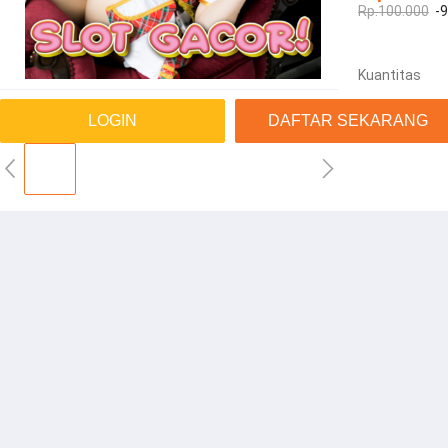
Rp.100.000
-
Kuantitas
LOGIN
DAFTAR SEKARANG