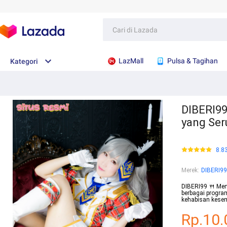
LazMall
Pulsa & Tagihan
Kategori
DIBERI99
yang Ser
8.8
Merek
:
DIBERI99
DIBERI99 🍴 Men
berbagai progra
kehabisan kesem
Rp.10.