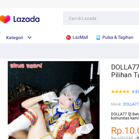
LazMall
Pulsa & Tagihan
Kategori
DOLLA77 
Pilihan 
8.8
Merek
:
DOLLA77
DOLLA77 👹 Ber
komunitas kami 
Rp.10.
Rp.100.000
-