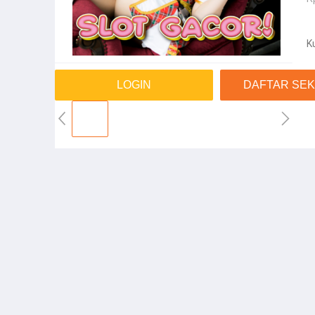
K
LOGIN
DAFTAR SE