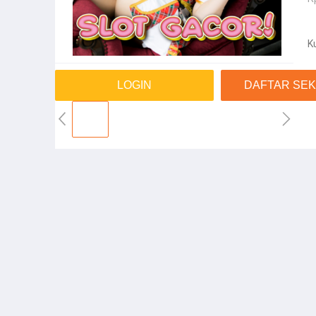
K
LOGIN
DAFTAR SE