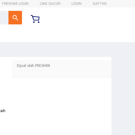
FRESH88 LOGIN
LINK GACOR
LOGIN
DAFTAR
Dijual oleh FRESH88
raih