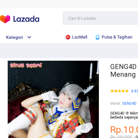
LazMall
Pulsa & Tagihan
Kategori
GENG4D 
Menang
8.8
Merek
:
GENG4D
GENG4D 👳 Nikm
berbeda sepanja
Rp.10.
Rp.100.000
-