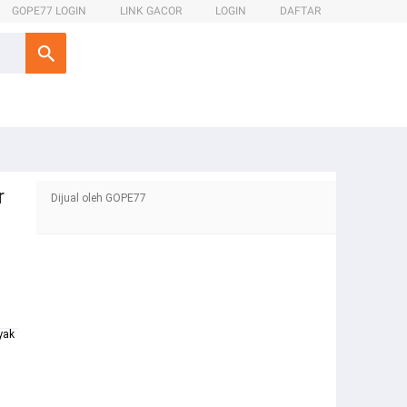
GOPE77 LOGIN
LINK GACOR
LOGIN
DAFTAR
r
Dijual oleh GOPE77
yak