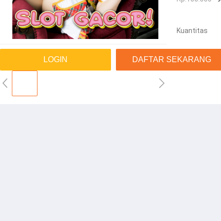
Kuantitas
LOGIN
DAFTAR SEKARANG