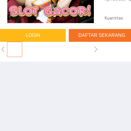
Kuantitas
LOGIN
DAFTAR SEKARANG