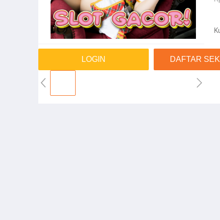
K
LOGIN
DAFTAR SE