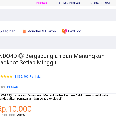
INDO4D
DAFTAR INDO4D
INDO4D RESMI
& Tagihan
Voucher & Diskon
LazBlog
NDO4D 💱 Bergabunglah dan Menangkan
ackpot Setiap Minggu
8.832.900 Penilaian
erek
:
INDO4D
DO4D 💱 Dapatkan Penawaran Menarik untuk Pemain Aktif: Pemain aktif selalu
endapatkan penawaran dan bonus eksklusif.
Rp.10.000
p.100.000
-90%