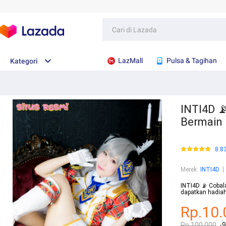
LazMall
Pulsa & Tagihan
Kategori
INTI4D 
Bermain
8.8
Merek
:
INTI4D
INTI4D 📡 Cobal
dapatkan hadiah
Rp.10.
Rp.100.000
-