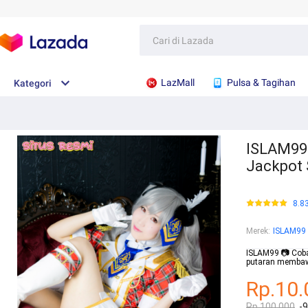
LazMall
Pulsa & Tagihan
Kategori
ISLAM99
Jackpot 
8.8
Merek
:
ISLAM99
ISLAM99 📷 Coba
putaran membaw
Rp.10.
Rp.100.000
-