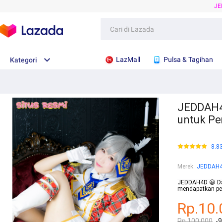
JE
LazMall
Pulsa & Tagihan
Kategori
JEDDAH4
untuk Pe
8.8
Merek
:
JEDDAH
JEDDAH4D 😃 Dap
mendapatkan pe
Rp.10.
Rp.100.000
-