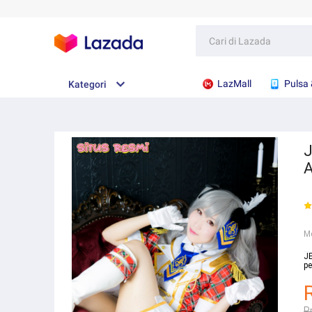
LazMall
Pulsa 
Kategori
J
A
M
JE
pe
R