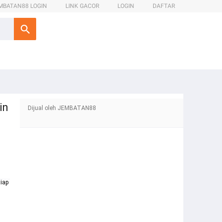
MBATAN88 LOGIN
LINK GACOR
LOGIN
DAFTAR
in
Dijual oleh JEMBATAN88
iap