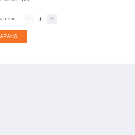
uantitas
KARANG