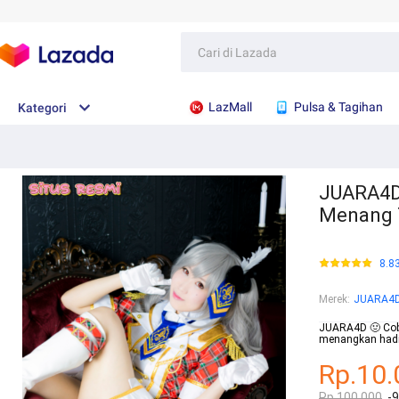
LazMall
Pulsa & Tagihan
Kategori
JUARA4D
Menang 
8.8
Merek
:
JUARA4
JUARA4D 🤢 Cob
menangkan hadi
Rp.10.
Rp.100.000
-