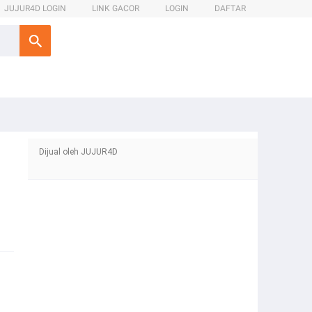
JUJUR4D LOGIN
LINK GACOR
LOGIN
DAFTAR
Dijual oleh JUJUR4D