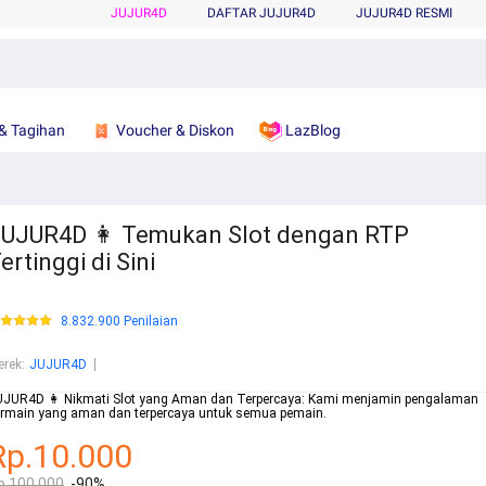
JUJUR4D
DAFTAR JUJUR4D
JUJUR4D RESMI
& Tagihan
Voucher & Diskon
LazBlog
UJUR4D 👩 Temukan Slot dengan RTP
ertinggi di Sini
8.832.900 Penilaian
erek
:
JUJUR4D
UJUR4D 👩 Nikmati Slot yang Aman dan Terpercaya: Kami menjamin pengalaman
ermain yang aman dan terpercaya untuk semua pemain.
Rp.10.000
p.100.000
-90%