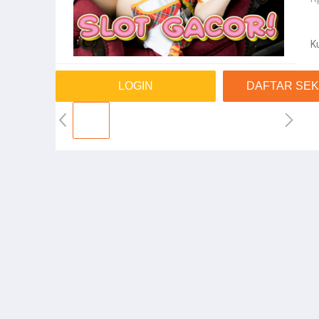
K
LOGIN
DAFTAR SE