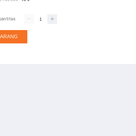
uantitas
KARANG