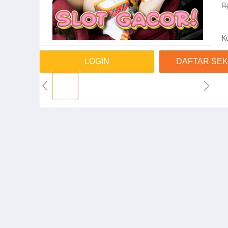
R
K
LOGIN
DAFTAR SE